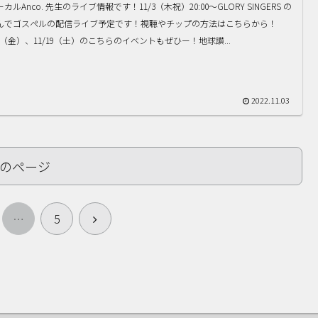
カルAnco. 先生のライブ情報です！11/3（木祝）20:00〜GLORY SINGERS の
んでゴスペルの配信ライブ予定です！視聴やチップの方法はこちらから！
18（金）、11/19（土）のこちらのイベントもぜひー！地球讃...
2022.11.03
のページ
次
…
5
へ