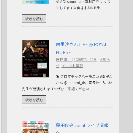
🍉 AOI sound lab 南堀江で レッス
ンしてます🥁🎤🎸🎻&#x1f3b…
続きを読む
南里沙さん LIVE @ ROYAL
HORSE
佐野 真弓
|
2026年7月24日
|
お知ら
せ
,
イベント情報
🎠 クロマチックハーモニカ #南里沙
さん @minami_risa 喜多先生&小林
先生が出演されます✨ぜひご来場ください…
続きを読む
藤田俊亮 vocal ライブ情報