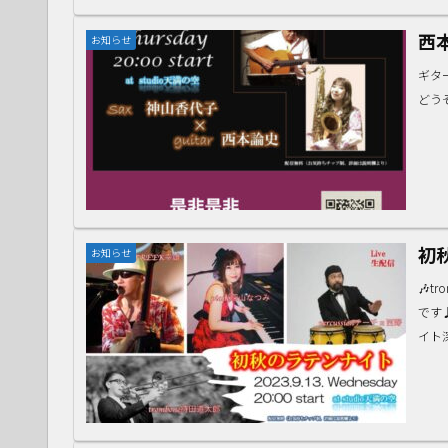
西
お知らせ
ギター
どうぞ
初
お知らせ
🎶t
です♪
イト深