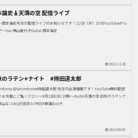
本論史🎸天満の空 配信ライブ
西本論史先生の配信ライブのお知らせです！11/30（木）20:00YouTubeから
〜Sax 神山香代子Guitar 西本論史
2023.11.28
秋のラテン⭐️ナイト #持田道太郎
rombone @tarombone#持田道太郎 先生の出演情報です！YouTube無料配信
お気軽にご覧ください〜9月13日(水) 20時〜studio天満の空 初秋のラテンナ
山なつみ(pf)岩本G-FREEK幸雄(ba)チ...
2023.09.05