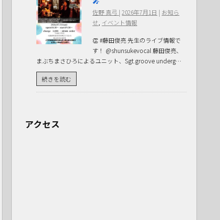
🎤
佐野 真弓
|
2026年7月1日
|
お知ら
せ
,
イベント情報
👏 #藤田俊亮 先生のライブ情報で
す！ @shunsukevocal 藤田俊亮、
まぶちまさひろによるユニット、Sgt.groove underg…
続きを読む
アクセス