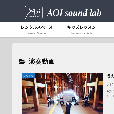
レンタルスペース
キッズレッスン
Rental Space
Lesson for Kids
演奏動画
う
お知らせ
🎢#
@yu
から