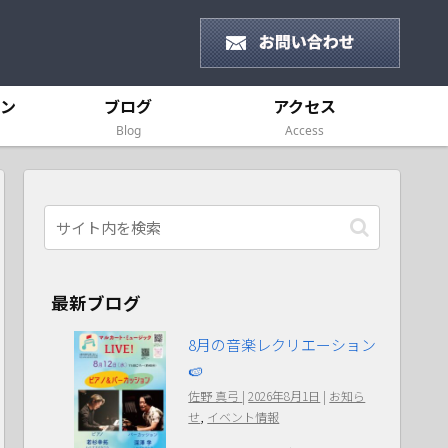
ン
ブログ
アクセス
Blog
Access
最新ブログ
8月の音楽レクリエーション
🍉
佐野 真弓
|
2026年8月1日
|
お知ら
せ
,
イベント情報