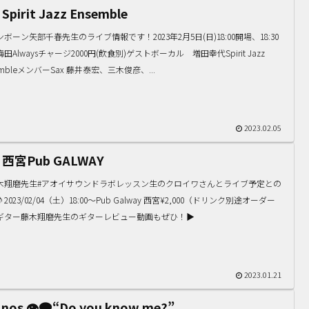
 Spirit Jazz Ensemble
ボーン矢部千春先生のライブ情報です！2023年2月5日(日)18:00開場、18:30
田Alwaysチャージ2000円(飲食別)ゲストボーカル 増田幸代Spirit Jazz
embleメンバーSax 藤井泰宏、三木俊彦、...
2023.02.05
4 西宮Pub GALWAY
藤木翔磨先生#アオイサウンドラボレッスン生のクロイワさんとライブ予定との
2023/02/04（土）18:00〜Pub Galway 西宮¥2,000（ドリンク別途オーダー
ギター藤木翔磨先生のギターレビュー動画もぜひ！▶️
2023.01.21
nos 👁‍🗨“Do you know me?”