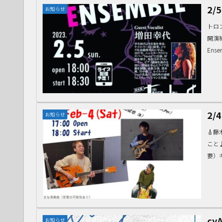
2/5
お知らせ
トロン
開演梅
Ens
2/
お知らせ
🎸
こと♪
要）
cyA
お知らせ