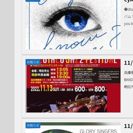
🧿
バム！
you 
11
お知らせ
兵庫
BAN
明石市
11
お知らせ