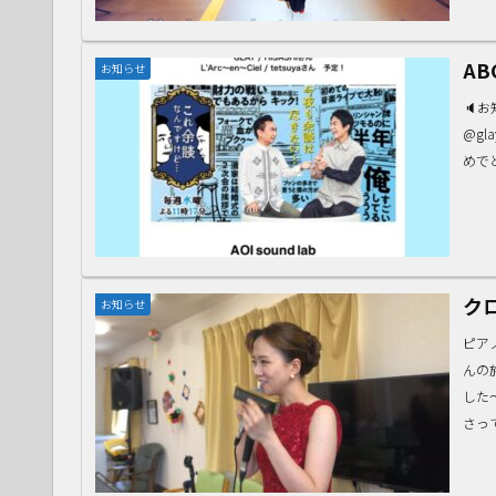
A
お知らせ
🔈
@gla
めで
ク
お知らせ
ピア
んの
した
さっ