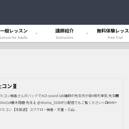
一般レッスン
講師紹介
無料体験レッス
Lesson for Adults
Instructors
Free Trial
たコン🧬
うたコン絢香さんのバックでAOI sound lab講師の先生方が😍#若杉幸拓 先生🎹
kihin2z#藤木翔磨 先生🎸 @shoma_5150ぜひ配信でもご覧ください✨📺NHK+
うたコン【生放送】コブクロ・絢香・天童・三山...