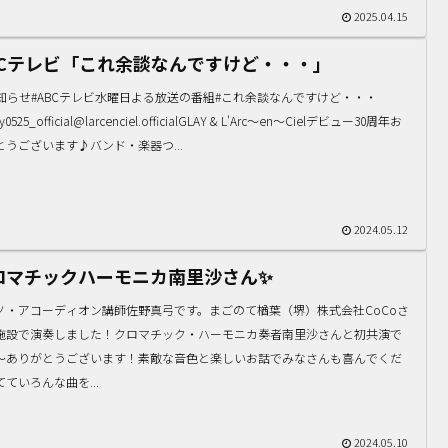
2025.04.15
BCテレビ「これ余談なんですけど・・・」
お知らせ#ABCテレビ水曜日よる放送の番組#これ余談なんですけど・・・
y0525_official@larcenciel.officialGLAY & L'Arc〜en〜Cielデビュー30周年お
とうございます♪バンド・楽器つ...
2024.05.12
ロマチックハーモニカ南里沙さん✨
ノ・アコーディオン講師佐野真弓です。まごのて楢葉（堺）株式会社CoCoさ
施設で演奏しました！クロマチック・ハーモニカ奏者南里沙さんと初共演で
〜ありがとうございます！素敵な音色と楽しいお話でみなさんも喜んでくだ
てていろんな曲を...
2024.05.10