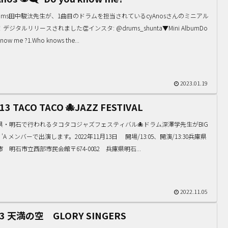
drums田中駿汰先生が、1曲目のドラムを担当されているcyAnosさんのミニアル
デジタルリリースされました👏インスタ: @drums_shunta▼Mini AlbumDo
know me ?1.Who knows the...
2023.01.19
/13 TACO TACO 🐙JAZZ FESTIVAL
県・明石で行われるタコタコジャズフェスティバル🐙ドラム深澤学先生がBIG
D 'A メンバーで出演します。2022年11月13日 開場/13:05、開演/13:30兵庫県
 明石市立西部市民会館〒674-0082 兵庫県明石...
2022.11.05
/3 天満の空 GLORY SINGERS