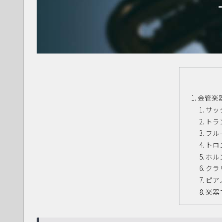
金管楽
サッ
トラ
フル
トロ
ホル
クラ
ピア
楽器