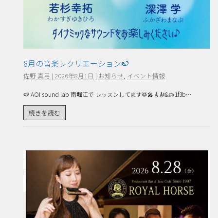
8月の音楽レクリエーション🍉
佐野 真弓
|
2026年8月1日
|
お知らせ
,
イベント情報
🍉 AOI sound lab 南堀江で レッスンしてます🥁🎤🎸🎻&#x1f3b…
続きを読む