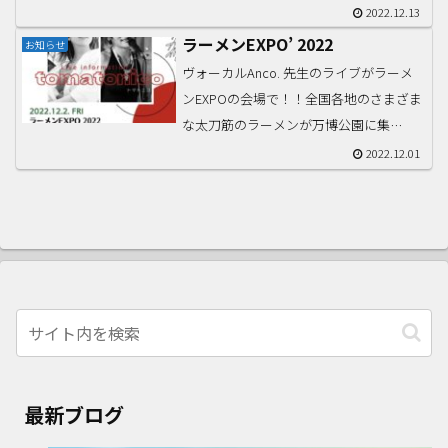
川・淀川を眺めていたら、Anco. 先生た
2022.12.13
ち、ヴォーカリストの演奏が聴けるかも
ラーメンEXPO’ 2022
お知らせ
です🛳18:00〜/19:00〜それぞれ30分間...
ヴォーカルAnco. 先生のライブがラーメ
ンEXPOの会場で！！全国各地のさまざま
な太刀筋のラーメンが万博公園に集
結！！そして地元とはいえ、関西圏や大
2022.12.01
阪もまだ食べたことない店舗のもいろい
ろ♪ギョーザEXPOも同時開催とのことで
す〜ぜひご来場...
最新ブログ