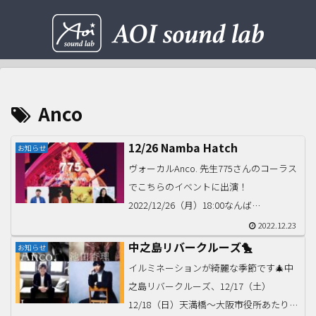
Anco
12/26 Namba Hatch
お知らせ
ヴォーカルAnco. 先生775さんのコーラス
でこちらのイベントに出演！
2022/12/26（月）18:00なんば
Hatchguest:MINMI三木道三HISATOMIR-指
2022.12.23
定チケット購入・詳細2F 指定席は完売✨
中之島リバークルーズ🐤
お知らせ
お早めにチケットをお求め...
イルミネーションが綺麗な季節です🎄中
之島リバークルーズ、12/17（土）
12/18（日）天満橋〜大阪市役所あたり大