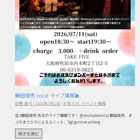
藤田俊亮 vocal ライブ情報🎤
佐野 真弓
|
2026年7月1日
|
お知らせ
,
イベント情報
👏 #藤田俊亮 先生のライブ情報です！ @shunsukevocal 藤田俊亮、ま
ぶちまさひろによるユニット、Sgt.groove underg…
続きを読む