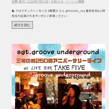
佐野 真弓
|
2026年7月24日
|
お知らせ
,
イベント情報
🎠 クロマチックハーモニカ #南里沙 さん @minami_risa 喜多先生&小林
先生が出演されます✨ぜひご来場ください…
続きを読む