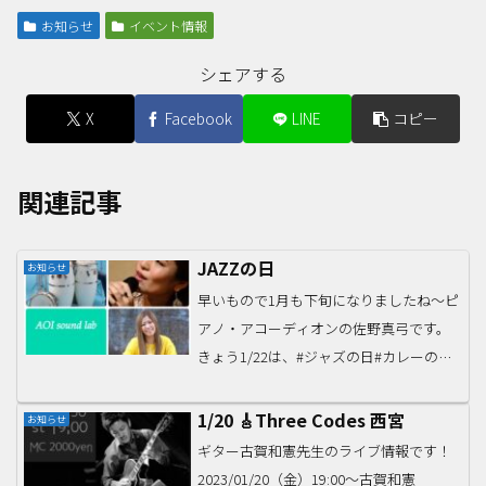
お知らせ
イベント情報
シェアする
X
Facebook
LINE
コピー
関連記事
JAZZの日
お知らせ
早いもので1月も下旬になりましたね〜ピ
アノ・アコーディオンの佐野真弓です。
きょう1/22は、#ジャズの日#カレーの日
だそうですー！全国の給食で、カレーラ
イスが一斉に提供されたことが由来だと
1/20 🎸Three Codes 西宮
お知らせ
か。インド、ネパール、バングラデシュ
ギター古賀和憲先生のライブ情報です！
スリランカ、タイ...
2023/01/20（金）19:00〜古賀和憲