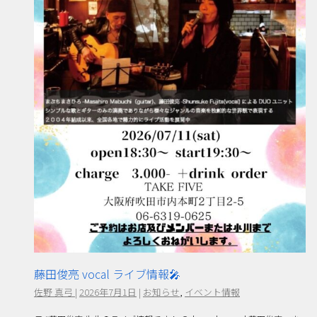
藤田俊亮 vocal ライブ情報🎤
佐野 真弓
|
2026年7月1日
|
お知らせ
,
イベント情報