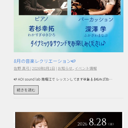
8月の音楽レクリエーション🍉
佐野 真弓
|
2026年8月1日
|
お知らせ
,
イベント情報
🍉 AOI sound lab 南堀江で レッスンしてます🥁🎤🎸🎻&#x1f3b…
続きを読む