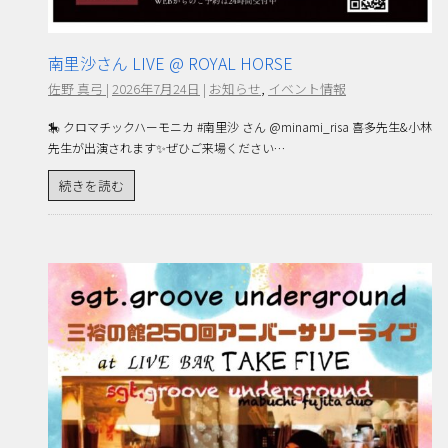
南里沙さん LIVE @ ROYAL HORSE
佐野 真弓
|
2026年7月24日
|
お知らせ
,
イベント情報
🎠 クロマチックハーモニカ #南里沙 さん @minami_risa 喜多先生&小林
先生が出演されます✨ぜひご来場ください…
続きを読む