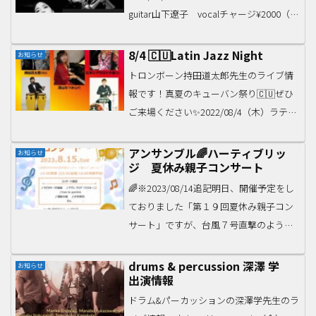
guitar山下遼子 vocalチャージ¥2000（別
途飲食オーダー要）西宮スリーコーズ〒
662-0854西宮市櫨塚町1-14 光永ビル地下
8/4 🇨🇺Latin Jazz Night
お知らせ
電話番号 / 0...
トロンボーン持田道太郎先生のライブ情
報です！真夏のキューバン祭り🇨🇺ぜひ
ご来場ください✨2022/08/4（木）ラテン
ジャズNight～真夏のキューバン祭り～
open 19:00 start 19:30 ２ステージcharge
アンサンブル🌈ハーティブリッ
お知らせ
ジ 夏休み親子コンサート
2500円(...
🌈※2023/08/14追記明日、開催予定をし
ておりました「第１９回夏休み親子コン
サート」ですが、台風７号直撃のようで
す。残念ながら明日は中止とさせていた
だきます。皆さまどうぞお気をつけてお
drums & percussion 深澤 学
お知らせ
出演情報
過ごしください。アンサンブル・ハーテ
ィブリッジとの...
ドラム&パーカッションの深澤学先生のラ