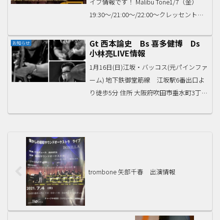
イブ情報です！ Malibu Tone1/7（金）
19:30〜/21:00〜/22:00〜クレッセント
大阪北新地大阪市北区曽根崎新地1-3-11
レジョンノールビル2Ftel: 06-6324-5177...
Gt 西本論史 Bs 喜多健博 Ds
お知らせ
小林亮LIVE情報
1月16日(日)江坂・バッコス(元パインファ
ーム) 地下鉄御堂筋線 江坂駅6番出口よ
り徒歩5分 住所 大阪府吹田市垂水町3丁目
35-25 Ｔ＆ＴビルＢ1Ｆギター西本先生、
ベース喜多先生、ドラム小林先生のトリ
オライブです！！start 19:...
trombone 矢部千春 出演情報