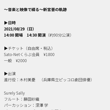
〜音楽と映像で綴る〜
新宮晋の軌跡
▶︎
日時
2021/08/29
（日）
14:00
開場
14:30
開演
（約
90
分公演）
▶︎
チケット（自由席・税込）
Sato-Net
くらぶ会員
¥1800
一般
¥2000
▶︎
出演
進行役：木村美憂 （兵庫県立ピッコロ劇団俳優）
Surely Sally
フルート：藤田紗織
パーカッション：深澤
学