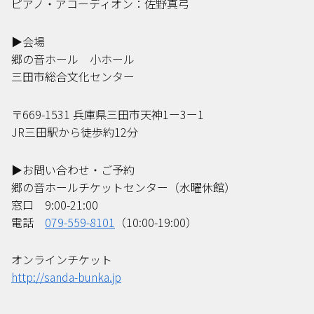
ピアノ・アコーディオン：佐野真弓
▶︎
会場
郷の音ホール 小ホール
三田市総合文化センター
〒
669-1531
兵庫県三田市天神
1
ー
3
ー
1
JR
三田駅から徒歩約
12
分
▶︎
お問い合わせ・ご予約
郷の音ホールチケットセンター（水曜休館）
窓口
9:00-21:00
電話
079-559-8101
（
10:00-19:00
）
オンラインチケット
http://sanda-bunka.jp