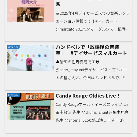
🌸
fes vol....
🌸2025年4月デイサービスでの音楽レクリ
エーション情報です！#マルカート
@marcato.701ハンマーダルシマー稲岡さ
んのミニライブ、初登場です💫癒しの打
弦楽器、異国情緒を味わってください✨#
ハンドベルで「放課後の音楽
お知らせ
室」 #デイサービスマルカート
まごのて楢葉 堺#フローレス兄弟@flore...
🔔講師の佐野真弓です🐸
@sano_mayumiデイサービス・マルカー
トの皆さんと、今日はハンドベルで、#放
課後の音楽室 ゴンチチの名曲を奏でまし
た✨次回、9/15（金）13:45ごろ〜ミニラ
Candy Rouge Oldies Live！
お知らせ
イブです！#新井正美 piano#光井さくら
Candy Rougeオールディーズのライブに#
v...
田中駿汰 先生 @drums_shunta#藤木翔磨
先生 @shoma_5150が出演します！ぜひ
ご来場ください11.15Wed.2023KuRaGe
Oldies Live !!@kura...