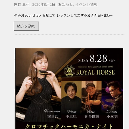
佐野 真弓
|
2026年8月1日
|
お知らせ
,
イベント情報
🍉 AOI sound lab 南堀江で レッスンしてます🥁🎤🎸🎻&#x1f3b…
続きを読む