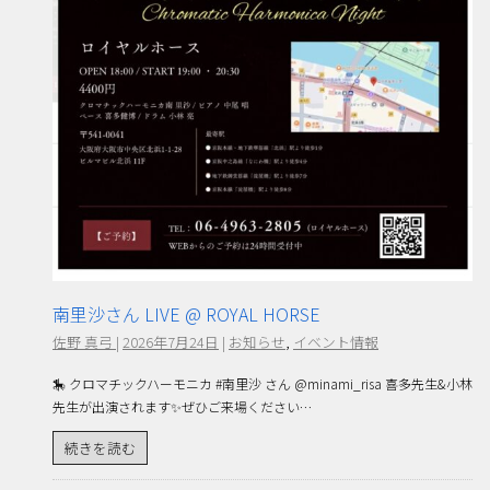
南里沙さん LIVE @ ROYAL HORSE
佐野 真弓
|
2026年7月24日
|
お知らせ
,
イベント情報
🎠 クロマチックハーモニカ #南里沙 さん @minami_risa 喜多先生&小林
先生が出演されます✨ぜひご来場ください…
続きを読む