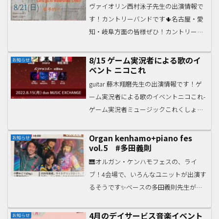
ヴァイオリン西村泳子先生の出演情報で
す！カントリーバンドです🌵名古屋・愛
知・岐阜方面の皆様ぜひ！カントリーバ
ンドWatershed2022/08/21（日）１４時
オープン １５時スタートチャージ
8/15 ゲーム実況者による歌のイ
お知らせ
ベント ニコこれ
¥3.000（w1ドリンク）Armadillo...
guitar 藤木翔磨先生の出演情報です！ゲ
ーム実況者による歌のイベントニコこれ-
ゲーム実況者ミュージックこれくしょ
ん-2022/8/15(月)開演：17:30～ (開場
16:30～)duo MUSIC EXCHANGE （東京
Organ kenhamo+piano fes
お知らせ
vol.5 #多田義則
都）【2部...
🎹オルガン・ケンハモフェスの、ライ
ブ！4会場で、いろんなユニットが出演す
るそうです✨ベースの多田義則先生が出
演するのはこちら！！ 2023.09 / 17（日）
TAKE 5 吹田・江坂Organ kenhamo+piano
4月のデイサービス音楽イベント
お知らせ