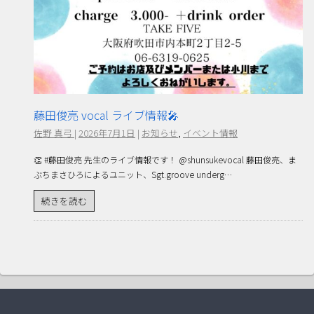
藤田俊亮 vocal ライブ情報🎤
佐野 真弓
|
2026年7月1日
|
お知らせ
,
イベント情報
👏 #藤田俊亮 先生のライブ情報です！ @shunsukevocal 藤田俊亮、ま
ぶちまさひろによるユニット、Sgt.groove underg…
続きを読む