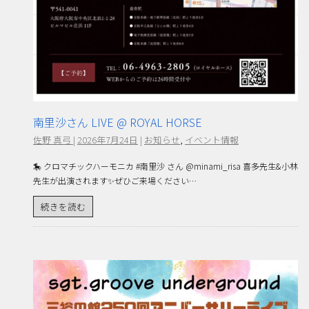
南里沙さん LIVE @ ROYAL HORSE
佐野 真弓
|
2026年7月24日
|
お知らせ
,
イベント情報
🎠 クロマチックハーモニカ #南里沙 さん @minami_risa 喜多先生&小林
先生が出演されます✨ぜひご来場ください…
続きを読む