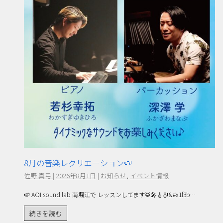
8月の音楽レクリエーション🍉
佐野 真弓
|
2026年8月1日
|
お知らせ
,
イベント情報
🍉 AOI sound lab 南堀江で レッスンしてます🥁🎤🎸🎻&#x1f3b…
続きを読む