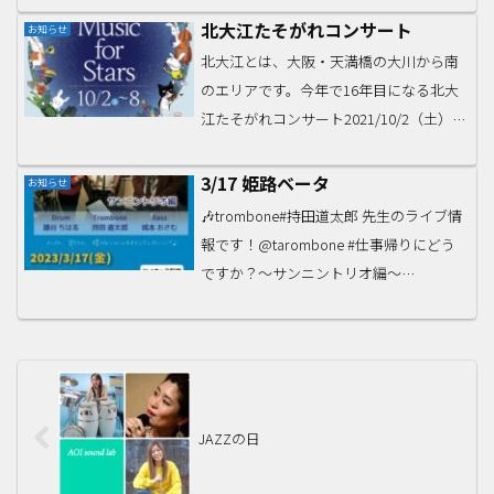
（全席指定）女性だけのデキシーラン
北大江たそがれコンサート
お知らせ
ド・ジャズバンドデキシー・プリンセス
北大江とは、大阪・天満橋の大川から南
バンジョー＆ボ...
のエリアです。今年で16年目になる北大
江たそがれコンサート2021/10/2（土）〜
10/8（金）開催予定です。ピアノ佐野真
弓は、ヴァイオリンと歌の伴奏でピアノ
3/17 姫路ベータ
お知らせ
弾いたり。音の学校企画で俳優・一木美
🎶trombone#持田道太郎 先生のライブ情
貴子さん...
報です！@tarombone #仕事帰りにどう
ですか？〜サンニントリオ編〜
2023/03/17（金）19:30〜姫路ベータ
charge ¥3,000#tarombone#live#姫路📣ツ
イキャ...
JAZZの日