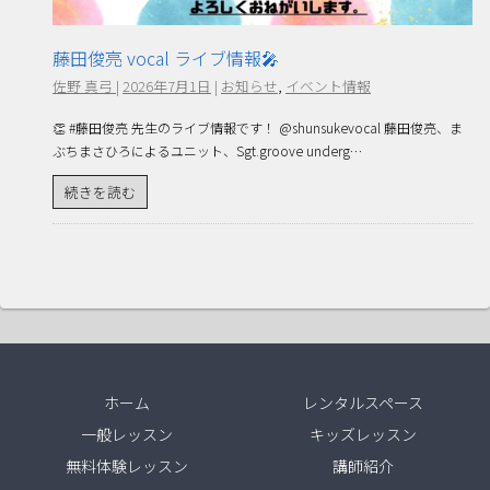
藤田俊亮 vocal ライブ情報🎤
佐野 真弓
|
2026年7月1日
|
お知らせ
,
イベント情報
👏 #藤田俊亮 先生のライブ情報です！ @shunsukevocal 藤田俊亮、ま
ぶちまさひろによるユニット、Sgt.groove underg…
続きを読む
ホーム
レンタルスペース
一般レッスン
キッズレッスン
無料体験レッスン
講師紹介