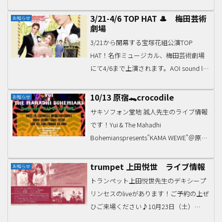
子sax Trio LIVE!!★大阪 淀屋橋 “酒音”日時
2022年 5月 6日 (金曜日)場所【大阪市中央
3/21-4/6 TOP HAT 🎩 梅田芸術
お知らせ
劇場
区北浜三丁目2-1...
3/21から開幕する宝塚花組公演TOP
HAT！名作ミュージカル、梅田芸術劇場
にて4/6まで上演されます。AOI sound lab
のギター講師古賀和憲先生も演奏で出演
しています〜！！豪華な生演奏で、舞台
10/13 原宿🐊crocodile
お知らせ
の醍醐味をお楽しみください！
サキソフォン堂地 誠人先生のライブ情報
です！Yui & The Mahadhi
Bohemianspresents"KAMA WEWE"＠原宿
クロコダイル2022/10/13（木）Open
18:00 / Start 19:30前売3500...
trumpet 上田悦世 ライブ情報
お知らせ
トランペット上田悦世先生のデキシープ
リンセスのliveがあります！ご予約の上ぜ
ひご来場ください♪10月23日（土）
14:00高槻現代劇場レセプションルーム