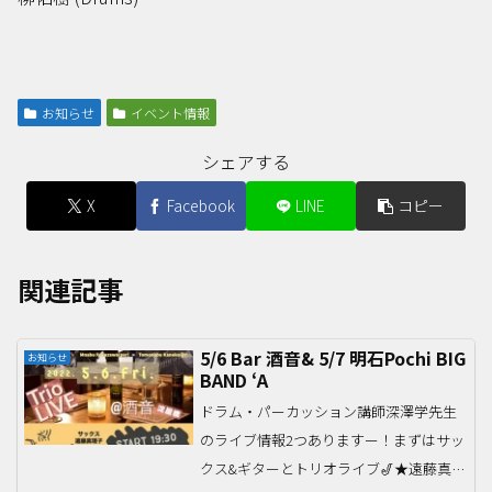
お知らせ
イベント情報
シェアする
X
Facebook
LINE
コピー
関連記事
5/6 Bar 酒音& 5/7 明石Pochi BIG
お知らせ
BAND ‘A
ドラム・パーカッション講師深澤学先生
のライブ情報2つありますー！まずはサッ
クス&ギターとトリオライブ🎷★遠藤真理