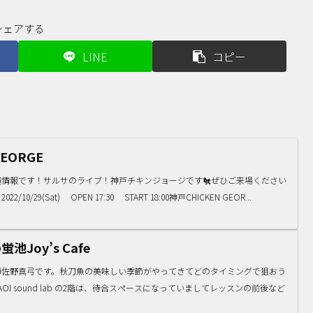
シェアする
LINE
コピー
GEORGE
情報です！サルサのライブ！神戸チキンジョージです🐔ぜひご来場ください
29(Sat) OPEN 17:30 START 18:00神戸CHICKEN GEOR...
池Joy’s Cafe
師佐野真弓です。秋刀魚の美味しい季節がやってきてどのタイミングで狙おう
OI sound lab の2階は、待合スペースになっていましてレッスンの前後など