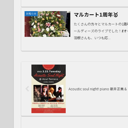
マルカート1周年🥇
お知らせ
たくさんの方々とマルカートの1周年を
ールディーズのライブでした！💃
羽根さんも、いつも応...
Acoustic soul night! piano 新井正美 