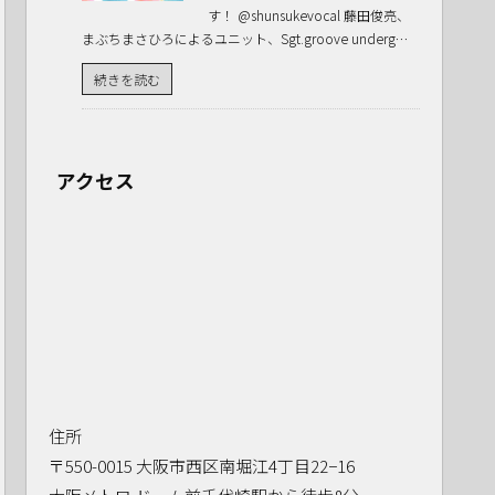
す！ @shunsukevocal 藤田俊亮、
まぶちまさひろによるユニット、Sgt.groove underg…
続きを読む
アクセス
住所
〒550-0015 大阪市西区南堀江4丁目22−16