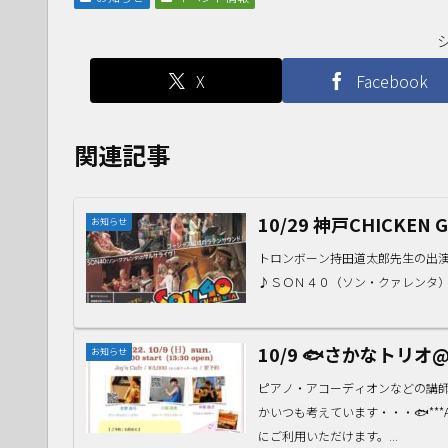
X
Facebook
関連記事
10/29 神戸CHICKEN 
お知らせ
トロンボーン持田道太郎先生の出演
♪ＳＯＮ４０（ソン・クァレンタ）2022/10/
10/9 🐟さかなトリオ@蛍
お知らせ
ピアノ・アコーディオンなどの講
かいつも考えています・・・🐟***A
にご利用いただけます。...