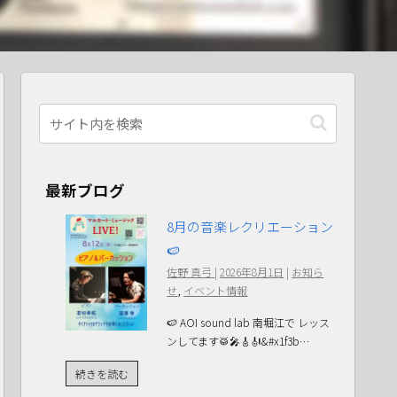
最新ブログ
8月の音楽レクリエーション
🍉
佐野 真弓
|
2026年8月1日
|
お知ら
せ
,
イベント情報
🍉 AOI sound lab 南堀江で レッス
ンしてます🥁🎤🎸🎻&#x1f3b…
続きを読む