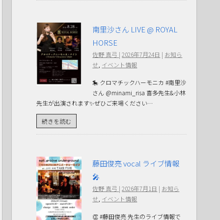
南里沙さん LIVE @ ROYAL
HORSE
佐野 真弓
|
2026年7月24日
|
お知ら
せ
,
イベント情報
🎠 クロマチックハーモニカ #南里沙
さん @minami_risa 喜多先生&小林
先生が出演されます✨ぜひご来場ください…
続きを読む
藤田俊亮 vocal ライブ情報
🎤
佐野 真弓
|
2026年7月1日
|
お知ら
せ
,
イベント情報
👏 #藤田俊亮 先生のライブ情報で