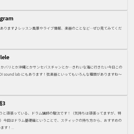
agram
タグラムもあります♪レッスン風景やライブ情報、楽器のことなど…ぜひ見てみてくだ
！
lele
とかバリとか沖縄とかサンセバスチャンとか…きれいな海に行きたい今日この
 sound lab にもあります！弦楽器といってもいろんな種類がありますね〜
画3
ようと頑張っている、ドラム講師の駿汰です！（気持ちは頑張ってますが、特
。）今回はドラム基礎編ということで、スティックの持ち方から、おすすめの
す！...