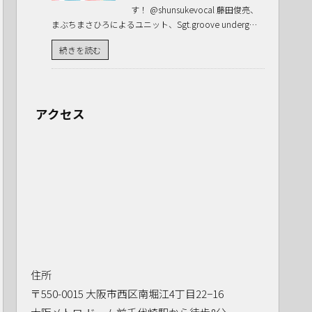
す！ @shunsukevocal 藤田俊亮、
まぶちまさひろによるユニット、Sgt.groove underg…
続きを読む
アクセス
住所
〒550-0015 大阪市西区南堀江4丁目22−16