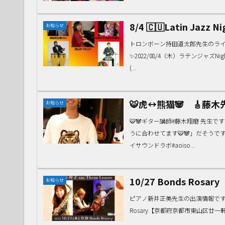
8/4 🇨🇺Latin Jazz Ni
お知らせ
トロンボーン持田道太郎先生のライ
✨2022/08/4（木）ラテンジャズNight
(...
🐯虎↔︎熊猫🐼 🎸藤木
お知らせ
🐯🐼ギター講師#藤木翔磨 先生
うに合わせてます🐯🐼」だそうです
イサウンドラボ#aoiso...
10/27 Bonds Rosary
お知らせ
ピアノ新井正美先生の出演情報です！ぜひ✨★S
Rosary【京都府京都市東山区廿一軒町236 