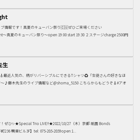
ght
ブ情報です！真夏のキューバン祭り🇨🇺ぜひご来場ください
～真夏のキューバン祭り～open 19:00 start 19:30 ２ステージcharge 2500円
先生
です🎸最近人気の、柄がリバーシブルにできるTシャツ♻️「生徒さんの好きなほ
〜♪藤木先生のライブ情報など@shoma_5150 こちらからもどうぞ🎸#アオ
pecial Trio LIVE!!★2022/10/27（木）京都 祇園 Bonds
鴨東ビル3F】tel: 075-285-2859open:1...