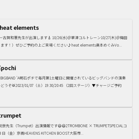
eat elements
ギター古賀和憲先生が出演します🎸 10/26(水)＠草津コルトレーン10/27(木)＠梅田
！）ぜひご予約の上ご来場ください♪heat elements奥本めぐみVo...
pochi
IGBAND 'A明石ポチで毎月第1土曜日に開催されているビッグバンドの演奏
2023/01/07（土）19:30/20:45 （2回ステージ）▼チャージご予約
trumpet
先生（Trumpet）出演情報です😃😃2TROMBONE × TRUMPETSPECIALコ
日（金）京橋HEAVENS KITCHEN BOOST大阪市...