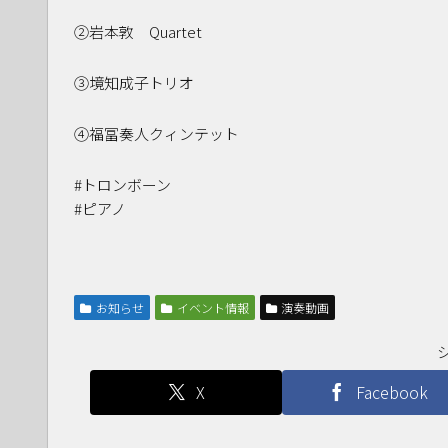
②岩本敦 Quartet
③境知成子トリオ
④福冨奏人クィンテット
#トロンボーン
#ピアノ
お知らせ
イベント情報
演奏動画
X
Facebook