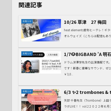
関連記事
10/26 草津 27 梅田 h
お知らせ
heat elements愛称ヒーテレ！
オルウェイズ（こちらは配信もあります
1/7🐶BIGBAND ’A 明石
お知らせ
ドラム深澤学先生の出演情報です。B
です！新春に豪華なサウンド、ぜひどうぞ
￥3,0...
6/3 ✨2 trombones & 
お知らせ
矢部 千春先生（Trombone）上田 悦世
ラボLIVE！！ vol.2２０２２年６月３