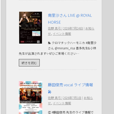
南里沙さん LIVE @ ROYAL
HORSE
佐野 真弓
|
2026年7月24日
|
お知ら
せ
,
イベント情報
🎠 クロマチックハーモニカ #南里沙
さん @minami_risa 喜多先生&小林
先生が出演されます✨ぜひご来場ください…
続きを読む
藤田俊亮 vocal ライブ情報
🎤
佐野 真弓
|
2026年7月1日
|
お知ら
せ
,
イベント情報
👏 #藤田俊亮 先生のライブ情報で