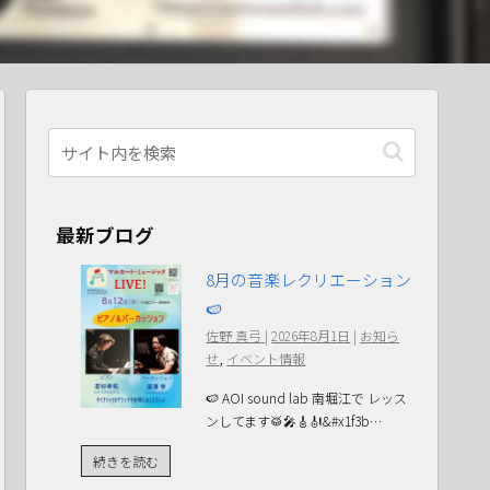
最新ブログ
8月の音楽レクリエーション
🍉
佐野 真弓
|
2026年8月1日
|
お知ら
せ
,
イベント情報
🍉 AOI sound lab 南堀江で レッス
ンしてます🥁🎤🎸🎻&#x1f3b…
続きを読む