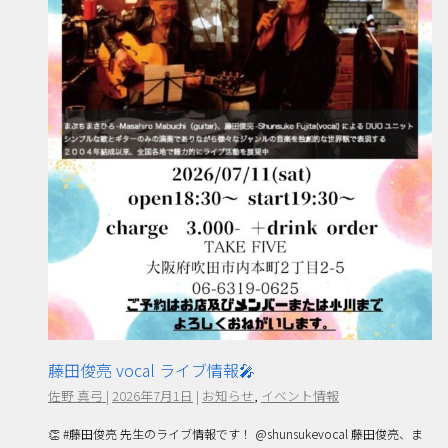
藤田俊亮 vocal ライブ情報🎤
佐野 真弓
|
2026年7月1日
|
お知らせ
,
イベント情報
👏 #藤田俊亮 先生のライブ情報です！ @shunsukevocal 藤田俊亮、ま