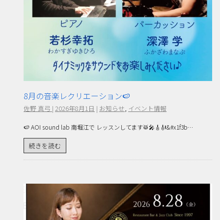
8月の音楽レクリエーション🍉
佐野 真弓
|
2026年8月1日
|
お知らせ
,
イベント情報
🍉 AOI sound lab 南堀江で レッスンしてます🥁🎤🎸🎻&#x1f3b…
続きを読む