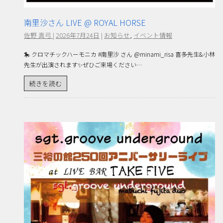
南里沙さん LIVE @ ROYAL HORSE
佐野 真弓
|
2026年7月24日
|
お知らせ
,
イベント情報
🎠 クロマチックハーモニカ #南里沙 さん @minami_risa 喜多先生&小林
先生が出演されます✨ぜひご来場ください…
続きを読む