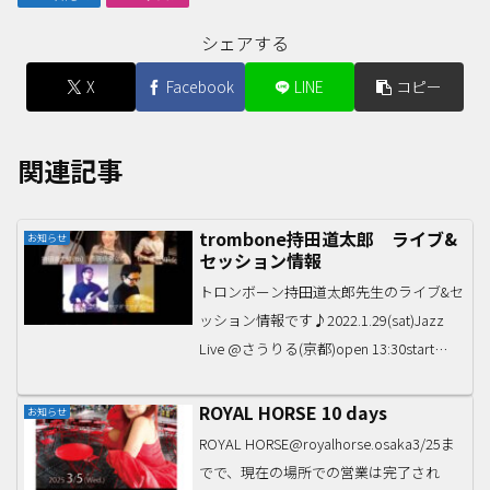
シェアする
X
Facebook
LINE
コピー
関連記事
trombone持田道太郎 ライブ&
お知らせ
セッション情報
トロンボーン持田道太郎先生のライブ&セ
ッション情報です♪​2022.1.29(sat)Jazz
Live @さうりる(京都)open 13:30start
14:00charge ¥2,000-​Jazz Bank
Foundation松本...
ROYAL HORSE 10 days
お知らせ
ROYAL HORSE@royalhorse.osaka3/25ま
でで、現在の場所での営業は完了され