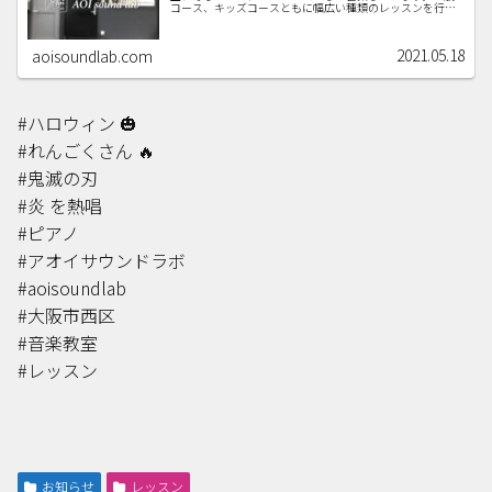
コース、キッズコースともに幅広い種類のレッスンを行っ
ています。キッズコースに限り、無料体験レッスン受講後
すぐに入会お申込みの...
2021.05.18
aoisoundlab.com
#ハロウィン 🎃
#れんごくさん 🔥
#鬼滅の刃
#炎 を熱唱
#ピアノ
#アオイサウンドラボ
#aoisoundlab
#大阪市西区
#音楽教室
#レッスン
お知らせ
レッスン