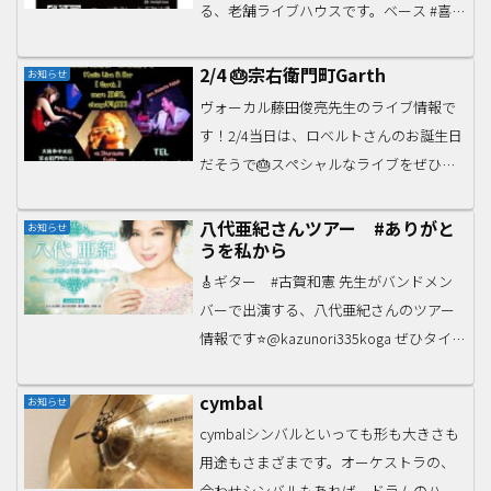
る、老舗ライブハウスです。ベース #喜多
健博 先生は3月9日（日）まで毎日、ドラ
ム #小林亮 先生は6（木）と8（土）に出
2/4 🎂宗右衛門町Garth
お知らせ
演されます。ぜひご...
ヴォーカル藤田俊亮先生のライブ情報で
す！2/4当日は、ロベルトさんのお誕生日
だそうで🎂スペシャルなライブをぜひど
うぞ！藤田俊亮、あかぎしほ & ロベルト
かじやat Garth2月4日(土)藤田俊亮あかぎ
八代亜紀さんツアー #ありがと
お知らせ
うを私から
しほロベルトかじやなんば宗右衛門町 G...
🎸ギター #古賀和憲 先生がバンドメン
バーで出演する、八代亜紀さんのツアー
情報です⭐️@kazunori335koga ぜひタイミ
ングあう公演にどうぞ♪#八代亜紀コンサ
ート～ありがとうを 私から～ 2023年7
cymbal
お知らせ
月11日(火)広島県福山市ふく...
cymbalシンバルといっても形も大きさも
用途もさまざまです。オーケストラの、
合わせシンバルもあれば、ドラムのハイ