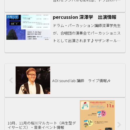
ハット・クラッシュ・ライドなどスティ
ックを使って鳴らすシンバルも…実は、
percussion 深澤学 出演情報
お知らせ
ピアノの前身ともされる鍵盤楽器チェン
ドラム・パーカッション講師深澤学先生
バロ（ハープシコー...
が、合唱団の演奏会でパーカッショニス
トとして出演されます♪サザンオールス
ターズの楽曲、信長貴富さん編曲バージ
ョンだそうです☆カンティ・サクレ第10
回演奏会～時空を超えて～Tenth
Concert 日時：...
AOI sound lab 講師 ライブ情報🎶
10月、11月の桜川マルカート（共生型デ
イサービス）・音楽イベント情報