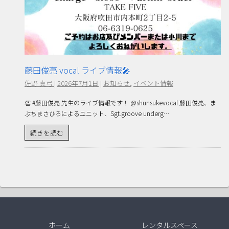
藤田俊亮 vocal ライブ情報🎤
佐野 真弓
|
2026年7月1日
|
お知らせ
,
イベント情報
👏 #藤田俊亮 先生のライブ情報です！ @shunsukevocal 藤田俊亮、ま
ぶちまさひろによるユニット、Sgt.groove underg…
続きを読む
ホーム
レンタルスペース