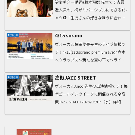
🐯🐼ギター講師#藤木翔磨 先生です🎸最
3年生...
近人気の、柄がリバーシブルにできるTシ
ャツ♻️「生徒さんの好きなほうに合わせ
てます🐯🐼」だそうです〜♪藤木先生の
ライブ情報など@shoma_5150 こちらか
4/15 sorano
お知らせ
らもどうぞ🎸#アオイサウンドラボ
ヴォーカル藤田俊亮先生のライブ情報で
#aoiso...
す！4/15(sat)sorano premium live@六本
木クラップス～新たな空の下で～ライブ
チャージ・4000/450018:00開場/19:00開
演(2部制)メンバー藤田俊亮(Vo)藤田剛充
高槻JAZZ STREET
お知らせ
(...
ヴォーカルAnco.先生の出演情報です！毎
年ゴールデンウイークに開催される💎高
槻JAZZ STREET2023/05/03（水）詳細は
オフィシャルサイトでぜひ！