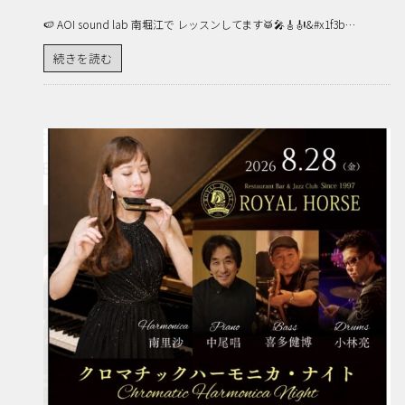
🍉 AOI sound lab 南堀江で レッスンしてます🥁🎤🎸🎻&#x1f3b…
続きを読む