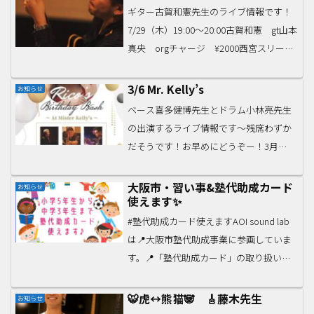
ギター古賀和憲先生のライブ情報です！
7/29（木）19:00〜20:00古賀和憲 gt山本
真央 orgチャージ ¥2000西宮スリーコ
ーズ〒662-0854西宮市櫨塚町1-14 光永ビ
ル地下ギターとオルガンのDUO！！ぜひ
3/6 Mr. Kelly’s
お知らせ
ご来場ください♪
ベース喜多健博先生とドラム小林亮先生
の出演するライブ情報です〜残席わずか
だそうです！お早めにどうぞー！3月
6(月)Mister Kelly’sRICO’S BIRTHDAY
BASH♫”Open: 18:00Start: 19:30&21:...
大阪市・習い事&塾代助成カード
お知らせ
使えます✨
#塾代助成カード使えますAOI sound lab
は📍大阪市塾代助成事業に参画していま
す。📍「塾代助成カード」の取り扱いを
行なっています。📍大阪市塾代助成事業
の参画事業者として登録しています。つ
🐯虎↔︎熊猫🐼 🎸藤木先生
お知らせ
まり…大阪市在住の小学校5年生〜中学校