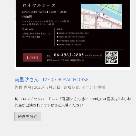
南里沙さん LIVE @ ROYAL HORSE
佐野 真弓
|
2026年7月24日
|
お知らせ
,
イベント情報
🎠 クロマチックハーモニカ #南里沙 さん @minami_risa 喜多先生&小林
先生が出演されます✨ぜひご来場ください…
続きを読む