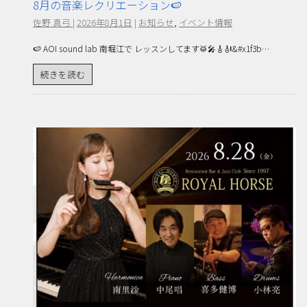
8月の音楽レクリエーション🍉
佐野 真弓
|
2026年8月1日
|
お知らせ
,
イベント情報
🍉 AOI sound lab 南堀江で レッスンしてます🥁🎤🎸🎻&#x1f3b…
続きを読む