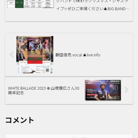
グバンドで味わうクリスマス・ジャズラ
イブ✨ぜひご来場ください🎄BIG BAND
’AGUEST:朱夏洋子▼日時2022年
12/3（土）19:30/20:45 （2回ステージ）
▼チャージご予約￥3,000...
藤田俊亮 vocal 🎄live info
WHITE BALLADE 2023 ❄️ 山根康広さん30
周年記念
コメント