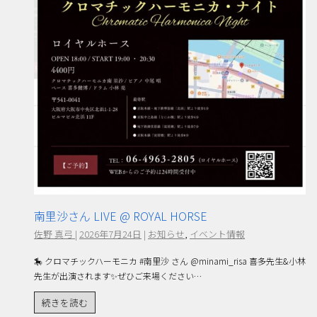
南里沙さん LIVE @ ROYAL HORSE
佐野 真弓
|
2026年7月24日
|
お知らせ
,
イベント情報
🎠 クロマチックハーモニカ #南里沙 さん @minami_risa 喜多先生&小林
先生が出演されます✨ぜひご来場ください…
続きを読む