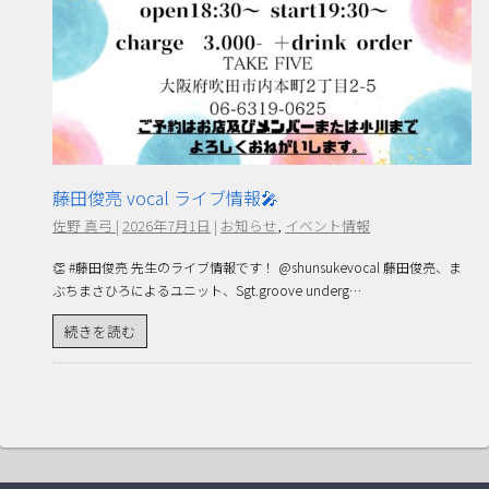
藤田俊亮 vocal ライブ情報🎤
佐野 真弓
|
2026年7月1日
|
お知らせ
,
イベント情報
👏 #藤田俊亮 先生のライブ情報です！ @shunsukevocal 藤田俊亮、ま
ぶちまさひろによるユニット、Sgt.groove underg…
続きを読む