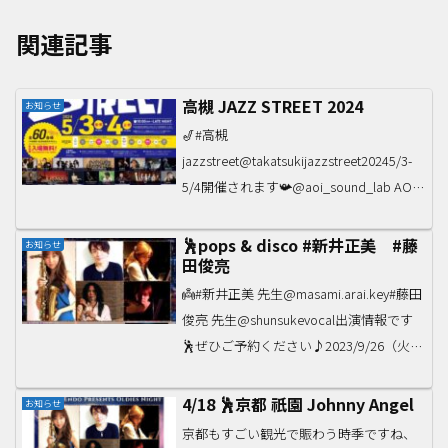
関連記事
高槻 JAZZ STREET 2024
お知らせ
🎷#高槻
jazzstreet@takatsukijazzstreet20245/3-
5/4開催されます📯@aoi_sound_lab AOI
sound labの講師・関係者も、あちこちの
会場でライブ予定♪#高槻#jazz#live
🕺pops & disco #新井正美 #藤
お知らせ
田俊亮
👼#新井正美 先生@masami.arai.key#藤田
俊亮 先生@shunsukevocal出演情報です
🕺ぜひご予約ください♪2023/9/26（火）
Open 18:00Start 19:00Music Charge 3000
円Johnn...
4/18 🕺京都 祇園 Johnny Angel
お知らせ
京都もすごい観光で賑わう時季ですね、