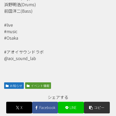
浜野明浩(Drums)
前田洋二(Bass)
#live
#music
#Osaka
#アオイサウンドラボ
@aoi_sound_lab
お知らせ
イベント情報
シェアする
X
Facebook
LINE
コピー