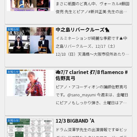
まさに祇園のど真ん中、ヴォーカル#藤田
俊亮 先生とピアノ#新井正美 先生の出演
するライブ！ポップスとディスコナンバ
ーがいろいろ✨ぜひご来場ください
中之島リバークルーズ🐤
お知らせ
🙆‍♀️★Pops & Disco!!★京都 祇園 Joh...
イルミネーションが綺麗な季節です🎄中
之島リバークルーズ、12/17（土）
12/18（日）天満橋〜大阪市役所あたり大
川・淀川を眺めていたら、Anco. 先生た
ち、ヴォーカリストの演奏が聴けるかも
🎋7/7 clarinet 💃7/8 flamenco #
お知らせ
佐野真弓
です🛳18:00〜/19:00〜それぞれ30分間...
ピアノ・アコーディオンの講師佐野真弓
です。@sano_mayumi 今週末は、金曜日
にピアノもしっかり弾き、土曜日はアコ
ーディオンも弾き、カホンも…というイ
ベントがあります。ぜひご来場ください
12/3 BIGBAND ’A
お知らせ
✨よろしくお願いいたします。🎋
ドラム深澤学先生の出演情報です🥁ビッ
7/7（金）19:...