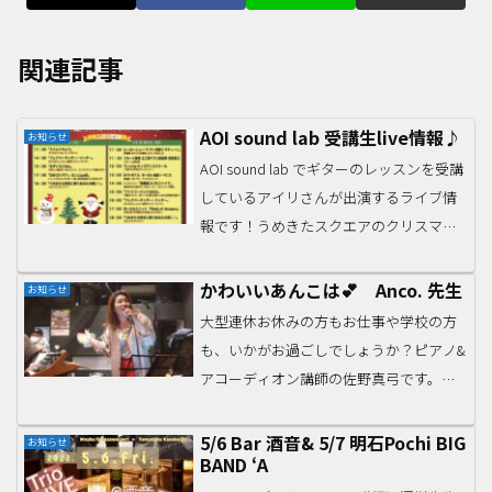
関連記事
AOI sound lab 受講生live情報♪
お知らせ
AOI sound lab でギターのレッスンを受講
しているアイリさんが出演するライブ情
報です！うめきたスクエアのクリスマス
イベントです！うめきた外庭スクエアグ
ランフロントから、スカイビルへ向かう
かわいいあんこは💕 Anco. 先生
お知らせ
通路を抜けた先にあります！12/26（日）
大型連休お休みの方もお仕事や学校の方
1...
も、いかがお過ごしでしょうか？ピアノ&
アコーディオン講師の佐野真弓です。い
ま、合唱団の合宿のため淡路島に向かっ
てます〜渋滞宣告がすでに出ているので
5/6 Bar 酒音& 5/7 明石Pochi BIG
お知らせ
BAND ‘A
睡眠時間が増えます…😆バスの運転手さ