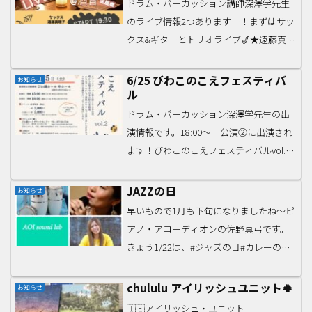
ん、、ありがとうござい...
ドラム・パーカッション講師深澤学先生
のライブ情報2つありますー！まずはサッ
クス&ギターとトリオライブ🎷★遠藤真理
子sax Trio LIVE!!★大阪 淀屋橋 “酒音”日時
2022年 5月 6日 (金曜日)場所【大阪市中央
6/25 びわこのこえフェスティバ
お知らせ
ル
区北浜三丁目2-1...
ドラム・パーカッション深澤学先生の出
演情報です。18:00〜 公演②に出演され
ます！びわこのこえフェスティバルvol.2
開催‼︎2022年６月25日(土)滋賀県立芸術劇
場 びわ湖ホール 中ホール公演①15時開演
JAZZの日
お知らせ
公演②18時開演全席指定一般3...
早いもので1月も下旬になりましたね〜ピ
アノ・アコーディオンの佐野真弓です。
きょう1/22は、#ジャズの日#カレーの日
だそうですー！全国の給食で、カレーラ
イスが一斉に提供されたことが由来だと
chululu アイリッシュユニット🍀
お知らせ
か。インド、ネパール、バングラデシュ
🇮🇪アイリッシュ・ユニット