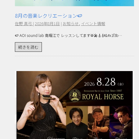
8月の音楽レクリエーション🍉
佐野 真弓
|
2026年8月1日
|
お知らせ
,
イベント情報
🍉 AOI sound lab 南堀江で レッスンしてます🥁🎤🎸🎻&#x1f3b…
続きを読む