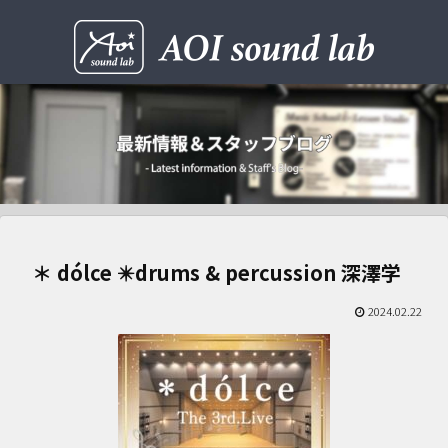
＊ dólce ✴️drums & percussion 深澤学
2024.02.22