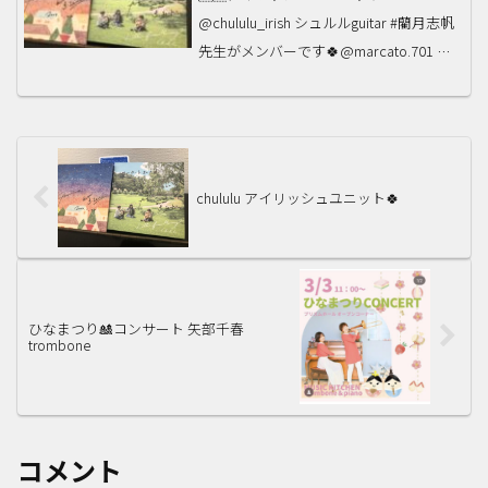
スリランカ、タイ...
@chululu_irish シュルルguitar #藺月志帆
先生がメンバーです🍀@marcato.701 デ
イサービス・マルカートさんでのミニラ
イブも好評でした♪CDもリリースされて
います✨シュルルのページから...
chululu アイリッシュユニット🍀
ひなまつり🎎コンサート 矢部千春
trombone
コメント