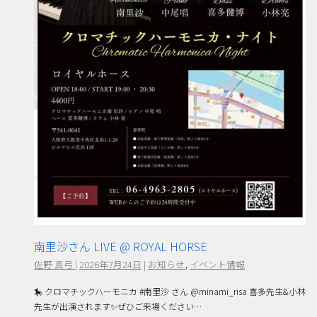
南里沙さん LIVE @ ROYAL HORSE
佐野 真弓
|
2026年7月24日
|
お知らせ
,
イベント情報
🎠 クロマチックハーモニカ #南里沙 さん @minami_risa 喜多先生&小林
先生が出演されます✨ぜひご来場ください…