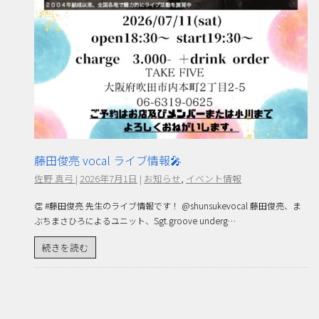
藤田俊亮 vocal ライブ情報🎤
佐野 真弓
|
2026年7月1日
|
お知らせ
,
イベント情報
👏 #藤田俊亮 先生のライブ情報です！ @shunsukevocal 藤田俊亮、ま
ぶちまさひろによるユニット、Sgt.groove underg…
続きを読む