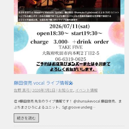
藤田俊亮 vocal ライブ情報🎤
佐野 真弓
|
2026年7月1日
|
お知らせ
,
イベント情報
👏 #藤田俊亮 先生のライブ情報です！ @shunsukevocal 藤田俊亮、ま
ぶちまさひろによるユニット、Sgt.groove underg…
続きを読む