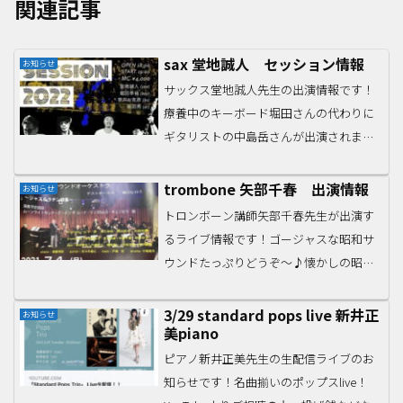
関連記事
sax 堂地誠人 セッション情報
お知らせ
サックス堂地誠人先生の出演情報です！
療養中のキーボード堀田さんの代わりに
ギタリストの中島岳さんが出演されま
す。1/12（水）THE SESSIONat
STUDIO&CAFE MAKE芦原橋駅
trombone 矢部千春 出演情報
お知らせ
OPEN/START18:00/19:00MC ...
トロンボーン講師矢部千春先生が出演す
るライブ情報です！ゴージャスな昭和サ
ウンドたっぷりどうぞ〜♪懐かしの昭和
サウンドオーケストラ
live2021/07/04（日）13：00 オープン
3/29 standard pops live 新井正
お知らせ
美piano
14：00～16：00 ライブ会場：ボニーラ
（梅田茶屋町）...
ピアノ新井正美先生の生配信ライブのお
知らせです！名曲揃いのポップスlive！