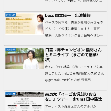
YouTubeよりご視聴の上、投げ銭などな
ど応援よろしくお願いいたします
♪2022.3.29（火）20:00〜Standard Pops
bass 岡本陽一 出演情報
お知らせ
Trio遠藤真理子（sax...
ベースの岡本陽一先生が夏川りみさんの
ビルボード公演に出演します！！東京
横浜 大阪タイミング合う会場へぜひご
来場ください。詳細は夏川りみさんのオ
フィシャルサイトでご確認ください♪夏
口笛世界チャンピオン 儀間さん
お知らせ
とミニライブ（まごのて楢葉/
川りみ Volume 「昭和」代表曲「涙そう
堺）
そう」をはじめと...
😗#まごのて楢葉 （堺）ミニライブを実
施しました！#口笛奏者#儀間太久実 さん
@gimatakumi#ピアノ#佐野真弓
@sano_mayumi口笛世界チャンピオンの
いろんな技を間近で体感していただきま
森良太「イーゴお見知りおき
お知らせ
を。」ツアー drums 田中駿汰
した♪優勝されたときの演奏曲「トルコ
行進...
アーティスト森良太さんのアルバム