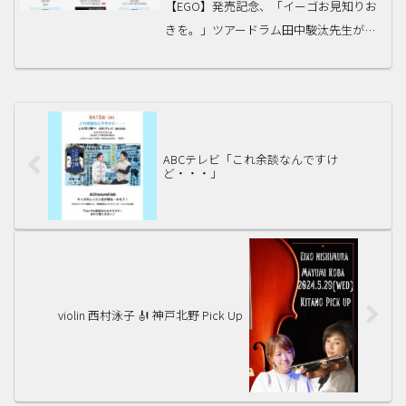
【EGO】発売記念、「イーゴお見知りお
きを。」ツアードラム田中駿汰先生が出
演します！3/4（金）東京3/11（金）名古
屋3/27（日）大阪詳細はこちらをご確認
ください〜
ABCテレビ「これ余談なんですけ
ど・・・」
violin 西村泳子 🎻 神戸北野 Pick Up