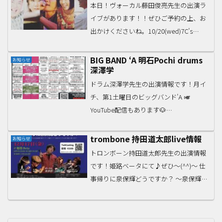
fes vol....
本日！ヴォーカル藤田俊亮先生の出演ラ
イブがあります！！ぜひご予約の上、お
出かけくださいね。10/20(wed)7C's
special live会場studio & cafe MAKE カフェ
メイク大阪市浪速区芦原1-2-606-6562-...
BIG BAND ‘A 明石Pochi drums
お知らせ
深澤学
ドラム深澤学先生の出演情報です！月イ
チ、第1土曜日のビッグバンド'A 🎺
YouTube配信もあります🐶
2022/03/05（土）明石PochiJR明石駅すぐ
18：30オープン19：00/20：00の2回ステ
trombone 持田道太郎live情報
お知らせ
ージ。酒類の販売は20：3021：...
トロンボーン持田道太郎先生の出演情報
です！姫路ベータにて♪ぜひ〜(^^)〜 仕
事帰りに泉保輝どうですか？ 〜泉保輝
（Vo）城本おさむ（Bass）藤谷ちはる
（Dr）持田道太郎（Tb）長野弘志
（Key）12/17（金）OPEN19:00 STA...