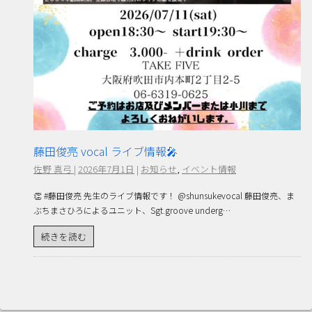
藤田俊亮 vocal ライブ情報🎤
佐野 真弓
|
2026年7月1日
|
お知らせ
,
イベント情報
👏 #藤田俊亮 先生のライブ情報です！ @shunsukevocal 藤田俊亮、ま
ぶちまさひろによるユニット、Sgt.groove underg…
続きを読む