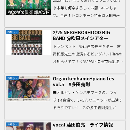
2023年あけましておめでとうございます
♪本年も何卒よろしくお願いいたしま
す。早速！トロンボーン持田道太郎先生
のライブ情報です〜✨初詣がてらぜひ
⛩*****ダメダメ倶楽部バンド 年に一度の
2/25 NEIGHBORHOOD BIG
お知らせ
BAND @吹田メイシアター
新春スペシャルライブ!! 2023/01/03(Tu...
トランペット 築山昌広先生ギター 古
賀和憲先生の出演するビッグバンドliveの
お知らせです！＜第198回吹田市民劇場
＞ 吹田のアーティスト応援80「ネイバ
ーフッド・ビッグバンド」リサイタル
Organ kenhamo+piano fes
お知らせ
vol.5 #多田義則
2023年2月25日（土）15:15開場 / 16:...
🎹オルガン・ケンハモフェスの、ライ
ブ！4会場で、いろんなユニットが出演す
るそうです✨ベースの多田義則先生が出
演するのはこちら！！ 2023.09 / 17（日）
TAKE 5 吹田・江坂Organ kenhamo+piano
vocal 藤田俊亮 ライブ情報
お知らせ