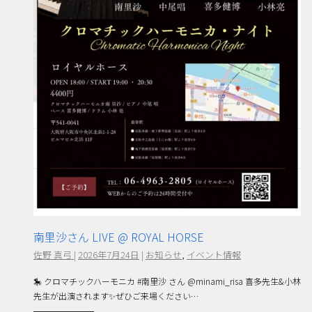
南里沙さん LIVE @ ROYAL HORSE
佐野 真弓
|
2026年7月24日
|
お知らせ
,
イベント情報
🎠 クロマチックハーモニカ #南里沙 さん @minami_risa 喜多先生&小林
先生が出演されます✨ぜひご来場ください…