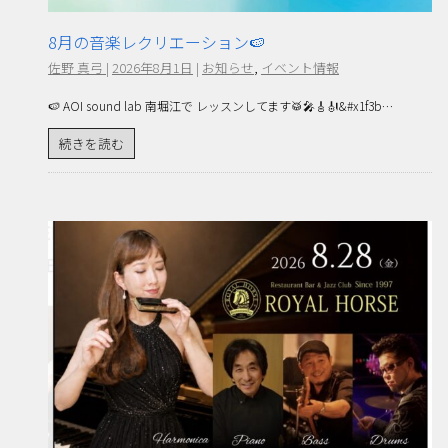
8月の音楽レクリエーション🍉
佐野 真弓
|
2026年8月1日
|
お知らせ
,
イベント情報
🍉 AOI sound lab 南堀江で レッスンしてます🥁🎤🎸🎻&#x1f3b…
続きを読む