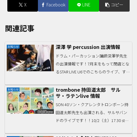
X
Facebook
LINE
コピー
関連記事
深澤 学 percussion 出演情報
お知らせ
ドラム・パーカッション講師深澤学先生
の出演情報です！7月末をもって閉店とな
るSTAR LIVE U6でのこちらのライブ、すで
に会場でのチケットは完売とのことです
が、配信チケットをご利用のうえご鑑賞
trombone 持田道太郎 サル
お知らせ
サ・ラテンlive 情報
ください♪【U6 Thanks Live!!...
SON 40ソン・クアレンタトロンボーン持
田道太郎先生も出演される、サルサバン
ドのライブです！！10/2（土）17:30 start
神戸チキンジョージタイミング合わせて
ぜひ〜！！！