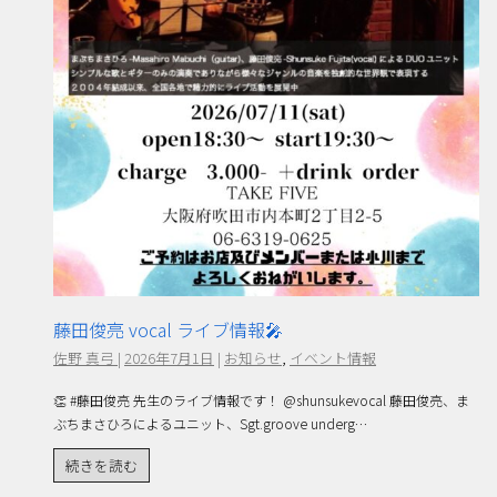
藤田俊亮 vocal ライブ情報🎤
佐野 真弓
|
2026年7月1日
|
お知らせ
,
イベント情報
👏 #藤田俊亮 先生のライブ情報です！ @shunsukevocal 藤田俊亮、ま
ぶちまさひろによるユニット、Sgt.groove underg…
続きを読む