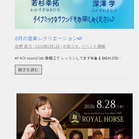
8月の音楽レクリエーション🍉
佐野 真弓
|
2026年8月1日
|
お知らせ
,
イベント情報
🍉 AOI sound lab 南堀江で レッスンしてます🥁🎤🎸🎻&#x1f3b…
続きを読む