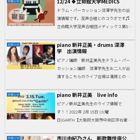
12/24 🍀立命館大学MEDICS
お知らせ
ドラム・パーカッション深澤学先生の出
演情報です。混声合唱とのコラボです♫
立命館大学混声合唱団メディックス第58
回定期演奏会2022年12月24日（土）15:00
開演（14:15開場）立命館いばらきフュー
piano 新井正美・drums 深澤
お知らせ
学 出演情報
チャープラザグランドホール入場¥500...
ピアノ講師 新井正美先生ドラム・パー
カッション講師 深澤学先生お二人が出
演するこちらのライブ会場は満席とのこ
とですが、配信チケットの販売がありま
す！ぜひご覧くださいね。Thanks! STAR
piano 新井正美 live info
お知らせ
LIVE U6新井×2 深×2 まさみ×2ST...
ピアノ新井正美先生のライブ情報で
す！！2022年 2月 15日 (火曜
日)GARTH【大阪府大阪市中央区宗右衛門
町7-11 六甲道頓堀プラザビル B1F】Music
Charge ¥2,500- +2orderOpen 19:00、
市川由紀乃さん 新歌舞伎座公
お知らせ