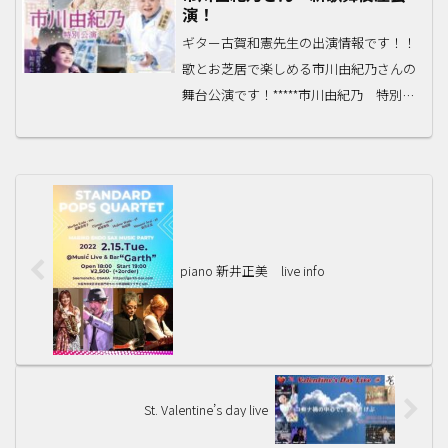
演！
Star...
ギター古賀和憲先生の出演情報です！！
歌とお芝居で楽しめる市川由紀乃さんの
舞台公演です！*****市川由紀乃 特別公
演2/5（土）→2/14（月）新歌舞伎座（大
阪上本町）詳細はこちらをぜひ！！
piano 新井正美 live info
St. Valentine’s day live