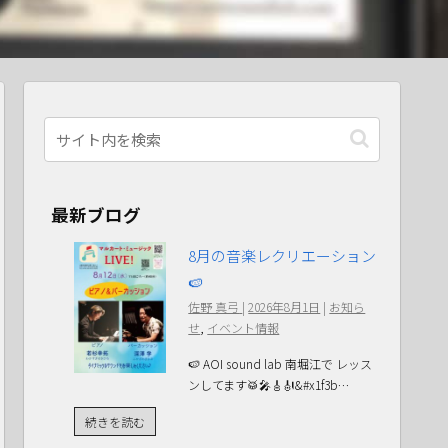
最新ブログ
8月の音楽レクリエーション
🍉
佐野 真弓
|
2026年8月1日
|
お知ら
せ
,
イベント情報
🍉 AOI sound lab 南堀江で レッス
ンしてます🥁🎤🎸🎻&#x1f3b…
続きを読む