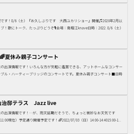
す！8/6（土）『お久しぶりです 大西ユカリショー』開催♫2020年2月以
歌にトーク、たっぷりどうぞ🎙会場：南堀江knave日時：2022. 8/6（土）
ジ🌈夏休み親子コンサート
生の出演情報です！いろんな方が気軽に鑑賞できる、アットホームなコンサー
ンブル・ハーティーブリッジのコンサートです。夏休み親子コンサート■日時
邸テラス Jazz live
生の出演情報です！…が、雨天延期だそうで、ちょっと微妙なお天気です
00現在）予定通り開催予定です！🌈2022/07/03（日）14:00-14:4015:00-1...