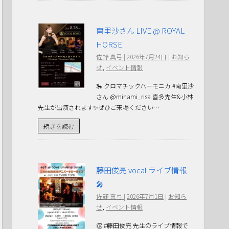
南里沙さん LIVE @ ROYAL
HORSE
佐野 真弓
|
2026年7月24日
|
お知ら
せ
,
イベント情報
🎠 クロマチックハーモニカ #南里沙
さん @minami_risa 喜多先生&小林
先生が出演されます✨ぜひご来場ください…
続きを読む
藤田俊亮 vocal ライブ情報
🎤
佐野 真弓
|
2026年7月1日
|
お知ら
せ
,
イベント情報
👏 #藤田俊亮 先生のライブ情報で