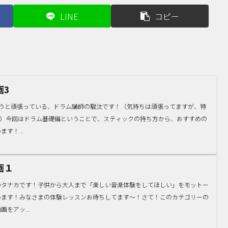
LINE
コピー
画3
ようと頑張っている、ドラム講師の駿汰です！（気持ちは頑張ってますが、特
。）今回はドラム基礎編ということで、スティックの持ち方から、おすすめの
す！...
画１
のタナカです！子供から大人まで「楽しい音楽体験をしてほしい」をモットー
います！みなさまの体験レッスンお待ちしてます〜！さて！このカテゴリーの
をアッ...