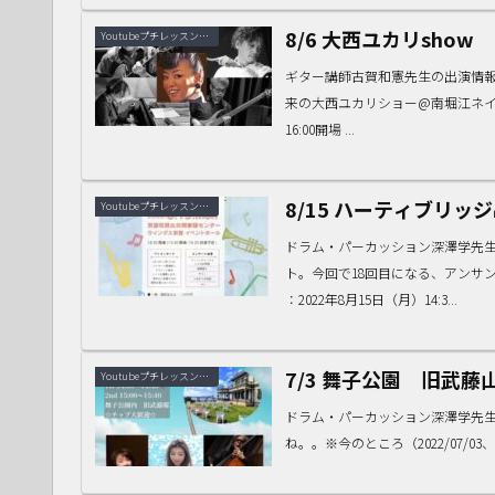
8/6 大西ユカリshow
Youtubeプチレッスン動画
ギター講師古賀和憲先生の出演情報で
来の大西ユカリショー@南堀江ネイブ！
16:00開場 ...
8/15 ハーティブリッ
Youtubeプチレッスン動画
ドラム・パーカッション深澤学先
ト。今回で18回目になる、アンサ
：2022年8月15日（月）14:3...
7/3 舞子公園 旧武藤山治
Youtubeプチレッスン動画
ドラム・パーカッション深澤学先
ね。。※今のところ（2022/07/03、11: