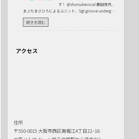
す！ @shunsukevocal 藤田俊亮、
まぶちまさひろによるユニット、Sgt.groove underg…
続きを読む
アクセス
住所
〒550-0015 大阪市西区南堀江4丁目22−16